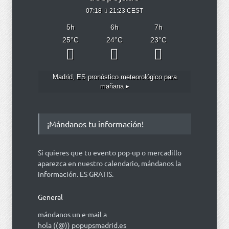
07:18
21:23 CEST
5
h
6
h
7
h
25
°C
24
°C
23
°C
Madrid, ES
pronóstico meteorológico para
mañana ▸
¡Mándanos tu información!
Si quieres que tu evento pop-up o mercadillo
aparezca en nuestro calendario, mándanos la
información. ES GRATIS.
General
mándanos un e-mail a
hola ((@)) popupsmadrid.es