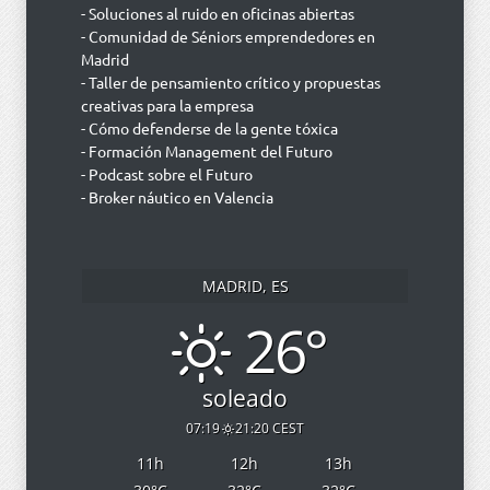
- Soluciones al ruido en oficinas abiertas
- Comunidad de Séniors emprendedores en
Madrid
- Taller de pensamiento crítico y propuestas
creativas para la empresa
- Cómo defenderse de la gente tóxica
- Formación Management del Futuro
- Podcast sobre el Futuro
- Broker náutico en Valencia
MADRID, ES
26°
soleado
07:19
21:20 CEST
11
h
12
h
13
h