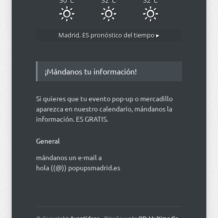
30
°C
32
°C
32
°C
Madrid, ES
pronóstico del tiempo ▸
¡Mándanos tu información!
Si quieres que tu evento pop-up o mercadillo
aparezca en nuestro calendario, mándanos la
información. ES GRATIS.
General
mándanos un e-mail a
hola ((@)) popupsmadrid.es