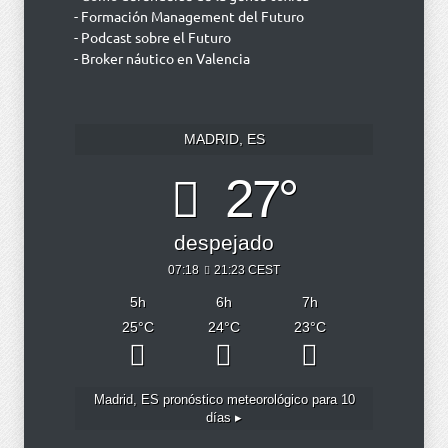
- Formación Management del Futuro
- Podcast sobre el Futuro
- Broker náutico en Valencia
MADRID, ES
27°
despejado
07:18
21:23 CEST
5
h
6
h
7
h
25
°C
24
°C
23
°C
Madrid, ES
pronóstico meteorológico para 10
días ▸