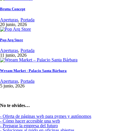
Brutta Concept
Aperturas
,
Portada
20 junio, 2026
Pop Arq Store
Aperturas
,
Portada
11 junio, 2026
Wream Market - Palacio Santa Bárbara
Aperturas
,
Portada
5 junio, 2026
No te olvides…
- Oferta de páginas web para pymes y autónomos
- Cómo hacer accesible una web
- Preparar la empresa del futuro
- Soluciones al ruido en oficinas abiertas