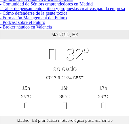
- Comunidad de Séniors emprendedores en Madrid
- Taller de pensamiento crítico y propuestas creativas para la empresa
- Cómo defenderse de la gente tóxica
- Formación Management del Futuro
- Podcast sobre el Futuro
- Broker náutico en Valencia
MADRID, ES
32°
soleado
07:17
21:24 CEST
15
h
16
h
17
h
35
°C
36
°C
36
°C
Madrid, ES
pronóstico meteorológico para mañana ▸