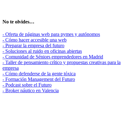
No te olvides…
- Oferta de páginas web para pymes y autónomos
- Cómo hacer accesible una web
- Preparar la empresa del futuro
- Soluciones al ruido en oficinas abiertas
- Comunidad de Séniors emprendedores en Madrid
- Taller de pensamiento crítico y propuestas creativas para la
empresa
- Cómo defenderse de la gente tóxica
- Formación Management del Futuro
- Podcast sobre el Futuro
- Broker náutico en Valencia
Madrid, ES
29°
Soleado
07:19
21:20 CEST
Sensación: 29
°C
Viento: 10
190
km/h
°
Humedad: 31
%