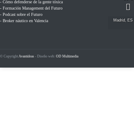
- Cómo defenderse de la gente tóxica
- Formación Management del Futuro
- Podcast sobre el Futuro
Madrid, ES
- Broker náutico en Valencia
© Copyright
Avantideas
- Diseño web:
OD Multimedia