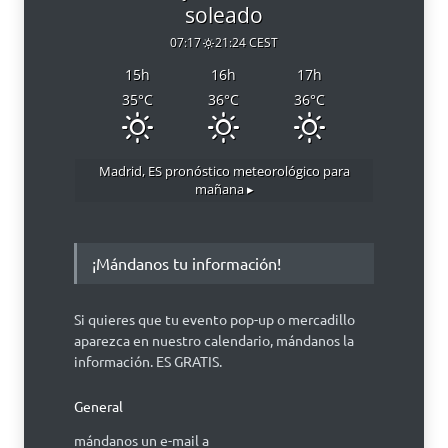
soleado
07:17
21:24 CEST
15
h
16
h
17
h
35
°C
36
°C
36
°C
Madrid, ES
pronóstico meteorológico para
mañana ▸
¡Mándanos tu información!
Si quieres que tu evento pop-up o mercadillo
aparezca en nuestro calendario, mándanos la
información. ES GRATIS.
General
mándanos un e-mail a