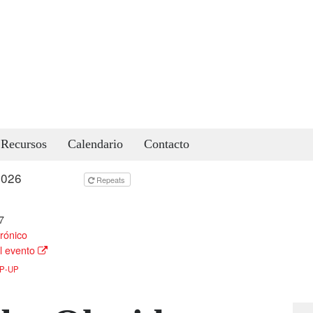
Recursos
Calendario
Contacto
 2026
todo el día
Repeats
7
rónico
l evento
P-UP