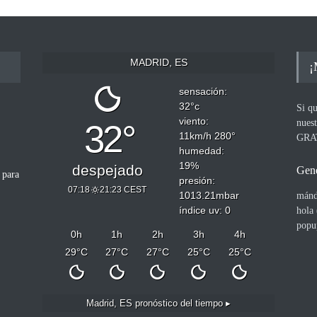
MADRID, ES
¡
sensación:
32
°c
Si qu
viento:
nues
32°
11
km/h
280
°
GRA
humedad:
19
%
despejado
Gene
 para
presión:
07:18
21:23 CEST
1013.21
mbar
mánd
índice uv: 0
hola
popu
0
h
1
h
2
h
3
h
4
h
29
°C
27
°C
27
°C
25
°C
25
°C
Madrid, ES
pronóstico del tiempo ▸