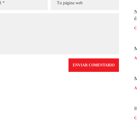
N
é
C
M
A
A
H
C