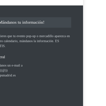
Mándanos tu información!
ieres que tu evento pop-up o mercadillo aparezca en
tro calendario, mándanos la información. ES
TIS.
ral
anos un e-mail a
 ((@))
psmadrid.es