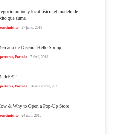
egocio online y local físico: el modelo de
xito que suma
onocimiento
27 junio, 2018
ercado de Diseño -Hello Spring
perturas
,
Portada
7 abril, 2018
MadrEAT
perturas
,
Portada
16 septiembre, 2021
ow & Why to Open a Pop-Up Store
onocimiento
24 abril, 2015