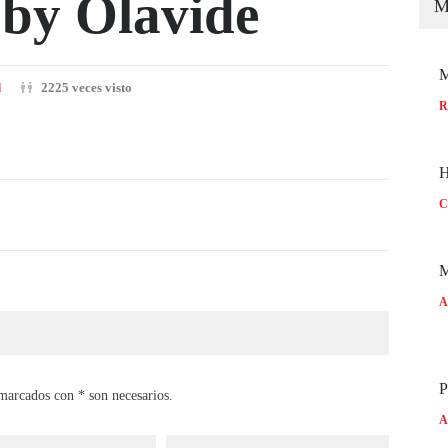
 by Olavide
M
M
d
2225 veces visto
R
H
C
M
A
P
marcados con * son necesarios.
A