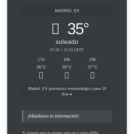
MADRID, ES
35°
soleado
07:19
21:21 CEST
17
h
18
h
19
h
36
°C
36
°C
37
°C
Madrid, ES
pronóstico meteorológico para 10
días ▸
¡Mándanos tu información!
Si quieres que tu evento pop-up o mercadillo