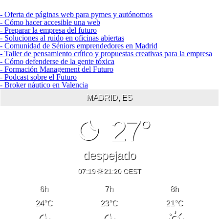
- Oferta de páginas web para pymes y autónomos
- Cómo hacer accesible una web
- Preparar la empresa del futuro
- Soluciones al ruido en oficinas abiertas
- Comunidad de Séniors emprendedores en Madrid
- Taller de pensamiento crítico y propuestas creativas para la empresa
- Cómo defenderse de la gente tóxica
- Formación Management del Futuro
- Podcast sobre el Futuro
- Broker náutico en Valencia
MADRID, ES
27°
despejado
07:19
21:20 CEST
6
h
7
h
8
h
24
°C
23
°C
21
°C