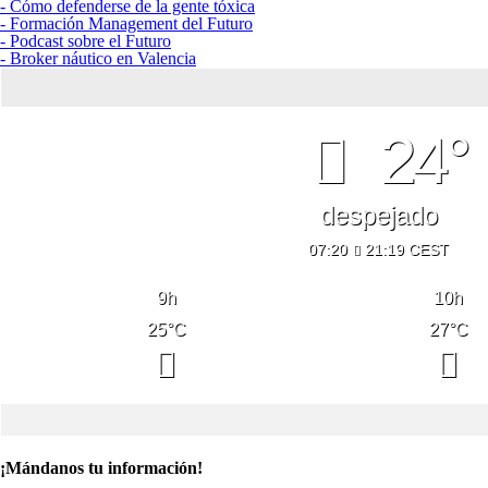
- Cómo defenderse de la gente tóxica
- Formación Management del Futuro
- Podcast sobre el Futuro
- Broker náutico en Valencia
24°
despejado
07:20
21:19 CEST
9
h
10
h
25
°C
27
°C
¡Mándanos tu información!