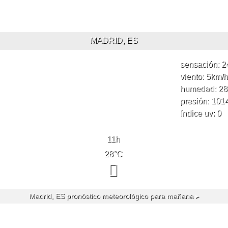
MADRID, ES
sensación: 2
viento: 5
km/h
humedad: 28
presión: 101
índice uv: 0
11
h
28
°C
Madrid, ES
pronóstico meteorológico para mañana ▸