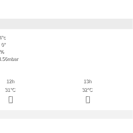
4
°c
0
°
%
4.56
mbar
12
h
13
h
31
°C
32
°C