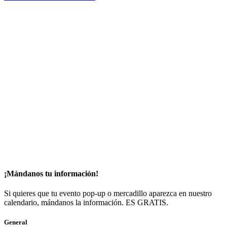
Madrid, ES
36°
Soleado
07:19
21:21 CEST
Sensación: 36
°C
Viento: 18
240
km/h
°
Humedad: 15
%
Presión: 1010.16
mbar
Índice UV: 0
22
23
0
1
2
h
h
h
h
h
33
°C
32
°C
30
°C
28
°C
27
°C
Madrid, ES
pronóstico meteorológico para mañana ▸
¡Mándanos tu información!
Si quieres que tu evento pop-up o mercadillo aparezca en nuestro
calendario, mándanos la información. ES GRATIS.
General