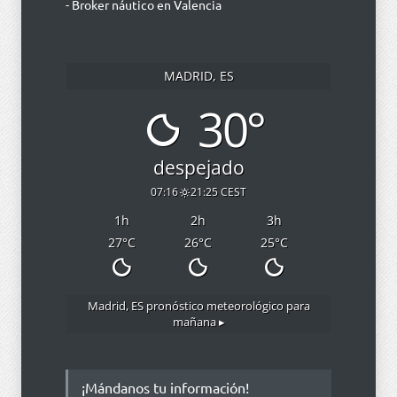
- Broker náutico en Valencia
MADRID, ES
30°
despejado
07:16
21:25 CEST
1
h
2
h
3
h
27
°C
26
°C
25
°C
Madrid, ES
pronóstico meteorológico para
mañana ▸
¡Mándanos tu información!