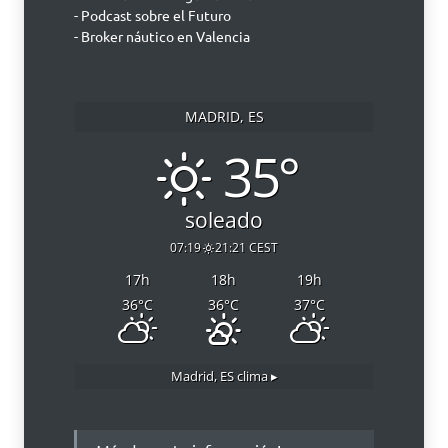
- Podcast sobre el Futuro
- Broker náutico en Valencia
MADRID, ES
35°
soleado
07:19
21:21 CEST
17
h
18
h
19
h
36
°C
36
°C
37
°C
Madrid, ES
clima ▸