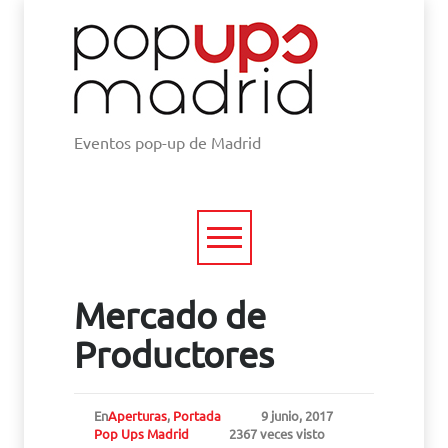
Eventos pop-up de Madrid
Mercado de
Productores
En
Aperturas
,
Portada
9 junio, 2017
Pop Ups Madrid
2367 veces visto