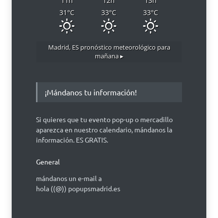
11
h
12
h
13
h
31
°C
33
°C
33
°C
Madrid, ES
pronóstico meteorológico para
mañana ▸
¡Mándanos tu información!
Si quieres que tu evento pop-up o mercadillo
aparezca en nuestro calendario, mándanos la
información. ES GRATIS.
General
mándanos un e-mail a
hola ((@)) popupsmadrid.es