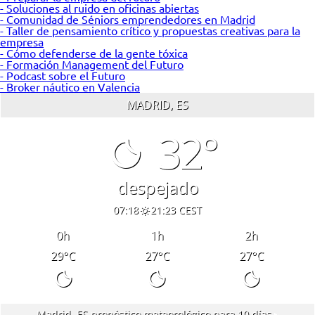
- Soluciones al ruido en oficinas abiertas
- Comunidad de Séniors emprendedores en Madrid
- Taller de pensamiento crítico y propuestas creativas para la
empresa
- Cómo defenderse de la gente tóxica
- Formación Management del Futuro
- Podcast sobre el Futuro
- Broker náutico en Valencia
MADRID, ES
32°
despejado
07:18
21:23 CEST
0
h
1
h
2
h
29
°C
27
°C
27
°C
Madrid, ES
pronóstico meteorológico para 10 días ▸