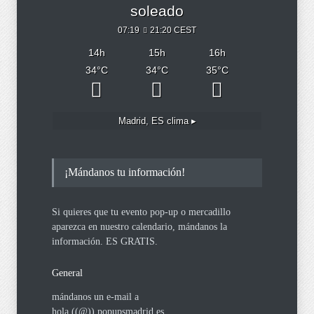
soleado
07:19
21:20 CEST
14
h
15
h
16
h
34
°C
34
°C
35
°C
Madrid, ES
clima ▸
¡Mándanos tu información!
Si quieres que tu evento pop-up o mercadillo
aparezca en nuestro calendario, mándanos la
información. ES GRATIS.
General
mándanos un e-mail a
hola ((@)) popupsmadrid.es