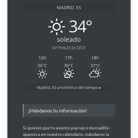
MADRID, ES
34°
soleado
07:19
21:21 CEST
16
h
17
h
18
h
36
°C
36
°C
37
°C
Madrid, ES
pronóstico del tiempo ▸
¡Mándanos tu información!
Si quieres que tu evento pop-up o mercadillo
aparezca en nuestro calendario, mándanos la