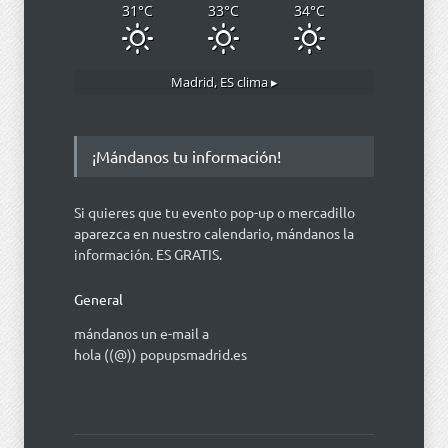
31
°C
33
°C
34
°C
Madrid, ES
clima ▸
¡Mándanos tu información!
Si quieres que tu evento pop-up o mercadillo
aparezca en nuestro calendario, mándanos la
información. ES GRATIS.
General
mándanos un e-mail a
hola ((@)) popupsmadrid.es