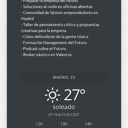
- Preparar la empresa del futuro
- Soluciones al ruido en oficinas abiertas
- Comunidad de Séniors emprendedores en
Madrid
- Taller de pensamiento crítico y propuestas
creativas para la empresa
- Cómo defenderse de la gente tóxica
- Formación Management del Futuro
- Podcast sobre el Futuro
- Broker náutico en Valencia
MADRID, ES
27°
soleado
07:19
21:20 CEST
12
h
13
h
14
h