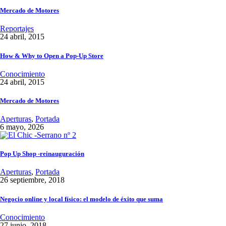
Mercado de Motores
Reportajes
24 abril, 2015
How & Why to Open a Pop-Up Store
Conocimiento
24 abril, 2015
Mercado de Motores
Aperturas
,
Portada
6 mayo, 2026
Pop Up Shop -reinauguración
Aperturas
,
Portada
26 septiembre, 2018
Negocio online y local físico: el modelo de éxito que suma
Conocimiento
27 junio, 2018