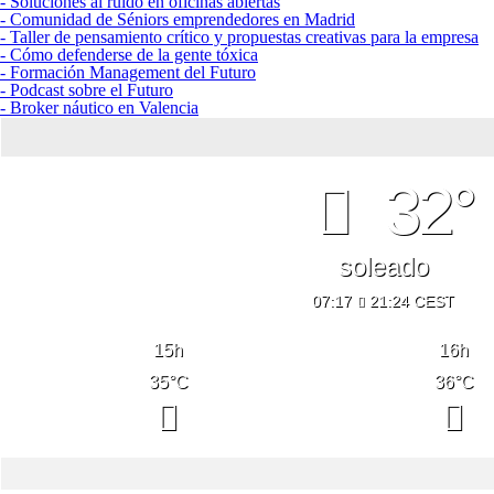
- Soluciones al ruido en oficinas abiertas
- Comunidad de Séniors emprendedores en Madrid
- Taller de pensamiento crítico y propuestas creativas para la empresa
- Cómo defenderse de la gente tóxica
- Formación Management del Futuro
- Podcast sobre el Futuro
- Broker náutico en Valencia
32°
soleado
07:17
21:24 CEST
15
h
16
h
35
°C
36
°C