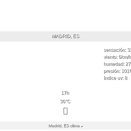
MADRID, ES
sensación: 3
viento: 6
km/h
humedad: 27
presión: 101
índice uv: 8
17
h
36
°C
Madrid, ES
clima ▸