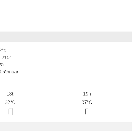
2
°c
210
°
%
6.59
mbar
18
h
19
h
37
°C
37
°C