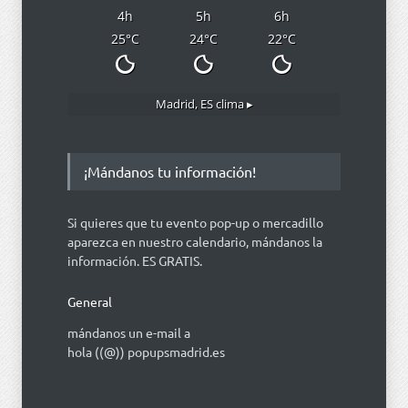
4
h
5
h
6
h
25
°C
24
°C
22
°C
Madrid, ES
clima ▸
¡Mándanos tu información!
Si quieres que tu evento pop-up o mercadillo
aparezca en nuestro calendario, mándanos la
información. ES GRATIS.
General
mándanos un e-mail a
hola ((@)) popupsmadrid.es