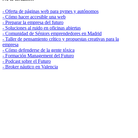
- Oferta de páginas web para pymes y autónomos
- Cómo hacer accesible una web
- Preparar la empresa del futuro
- Soluciones al ruido en oficinas abiertas
- Comunidad de Séniors emprendedores en Madrid
- Taller de pensamiento crítico y propuestas creativas para la
empresa
- Cómo defenderse de la gente tóxica
- Formación Management del Futuro
- Podcast sobre el Futuro
- Broker náutico en Valencia
Madrid, ES
26°
Despejado
07:19
21:21 CEST
Sensación: 26
°C
Viento: 10
340
km/h
°
Humedad: 29
%
Presión: 1015.24
mbar
Índice UV: 0
8
9
10
11
12
h
h
h
h
h
24
°C